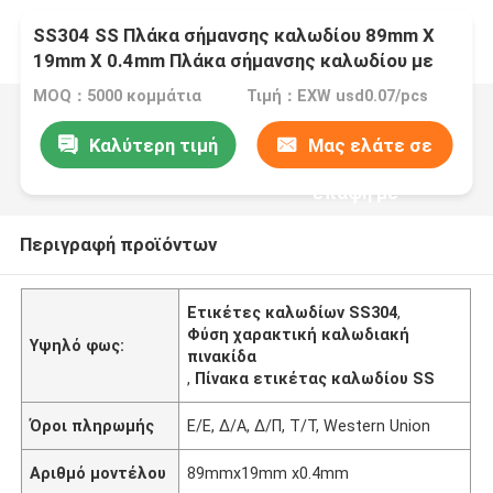
SS304 SS Πλάκα σήμανσης καλωδίου 89mm X
19mm X 0.4mm Πλάκα σήμανσης καλωδίου με
χαρακτική φύσης
MOQ：5000 κομμάτια
Τιμή：EXW usd0.07/pcs
Καλύτερη τιμή
Μας ελάτε σε
επαφή με
Περιγραφή προϊόντων
Ετικέτες καλωδίων SS304
,
Φύση χαρακτική καλωδιακή
Υψηλό φως:
πινακίδα
,
Πίνακα ετικέτας καλωδίου SS
Όροι πληρωμής
Ε/Ε, Δ/Α, Δ/Π, Τ/Τ, Western Union
Αριθμό μοντέλου
89mmx19mm x0.4mm