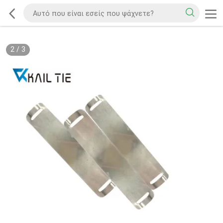
2
/
3