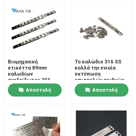
Βιομηχανική
Το καλώδιο 316 SS
ετικέττα 89mm
κολλά την ενιαία
καλωδίων
εκτύπωση
ανοξείδωτου 304
επιστολών αριθμών
χαραγμένος μήκος
αποτυπώνει το
Αποστολή
Αποστολή
δεσμός καλωδίων
πλάτος 89mm σε
Αρχική Σελίδα
ανάγλυφο 9.5mm
ερώτησης
ερώτησης
διάτρηση
Προϊόντα
Βίντεο