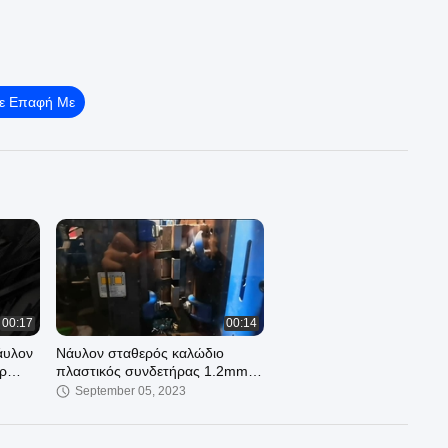
Σε Επαφή Με
00:17
00:14
άυλον
Νάυλον σταθερός καλώδιο
ρ
πλαστικός συνδετήρας 1.2mm
σφιγκτηρών εξαρτημάτων
September 05, 2023
δεσμών καλωδίων 1/2 ίντσας
Thincness