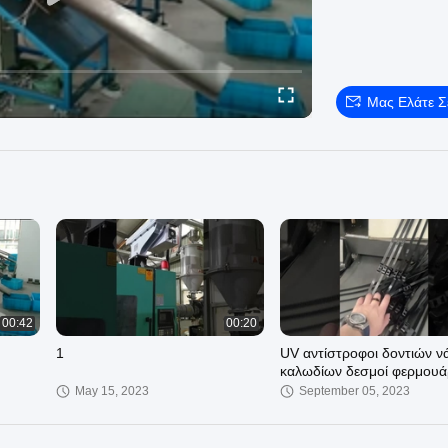
Μας Ελάτε 
00:42
00:20
1
UV αντίστροφοι δοντιών ν
καλωδίων δεσμοί φερμουά
καλωδίων δεσμών μαύροι
May 15, 2023
September 05, 2023
πλαστικοί
επαναχρησιμοποιήσιμοι