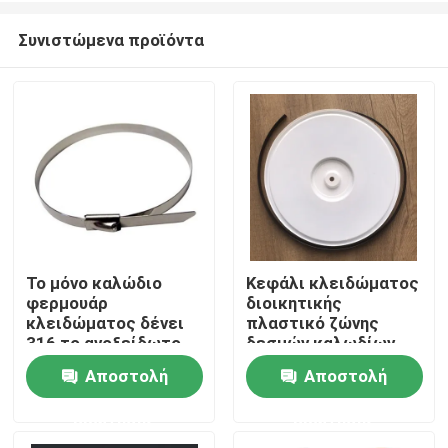
Συνιστώμενα προϊόντα
Το μόνο καλώδιο
Κεφάλι κλειδώματος
φερμουάρ
διοικητικής
Αρχική Σελίδα
κλειδώματος δένει
πλαστικό ζώνης
316 το ανοξείδωτο
δεσμών καλωδίων
7.9mm πλάτος
καιρικής ανθεκτικό
Αποστολή
Αποστολή
Προϊόντα
0.25mm πάχος
ακετάλης
ερώτησης
ερώτησης
Βίντεο