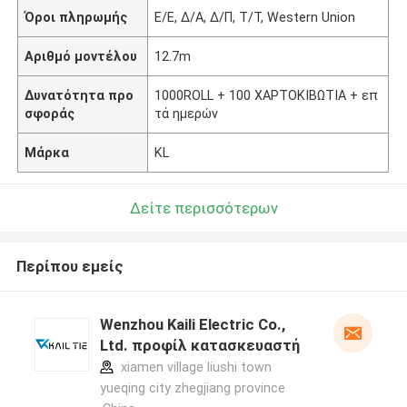
Όροι πληρωμής
Ε/Ε, Δ/Α, Δ/Π, Τ/Τ, Western Union
Αριθμό μοντέλου
12.7m
Δυνατότητα προ
1000ROLL + 100 ΧΑΡΤΟΚΙΒΩΤΙΑ + επ
σφοράς
τά ημερών
Μάρκα
KL
Δείτε περισσότερων
Περίπου εμείς
Wenzhou Kaili Electric Co.,
Ltd. προφίλ κατασκευαστή
xiamen village liushi town
yueqing city zhegjiang province