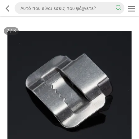
2
/
3