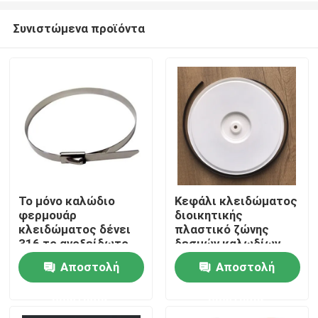
Συνιστώμενα προϊόντα
Το μόνο καλώδιο
Κεφάλι κλειδώματος
φερμουάρ
διοικητικής
Αρχική Σελίδα
κλειδώματος δένει
πλαστικό ζώνης
316 το ανοξείδωτο
δεσμών καλωδίων
7.9mm πλάτος
καιρικής ανθεκτικό
Αποστολή
Αποστολή
Προϊόντα
0.25mm πάχος
ακετάλης
ερώτησης
ερώτησης
Βίντεο