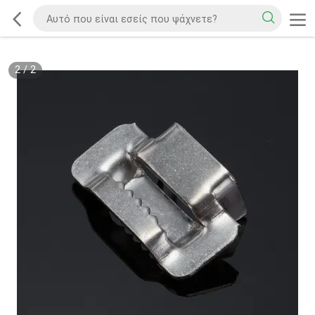
2
/
2