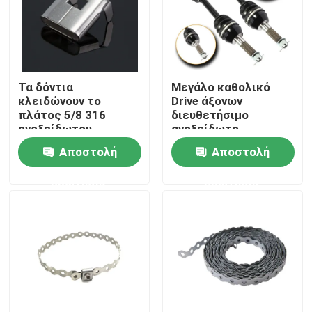
Σχετικά με εμάς
Γύρος εργοστασίων
Τα δόντια
Μεγάλο καθολικό
κλειδώνουν το
Drive άξονων
πλάτος 5/8 316
διευθετήσιμο
Ποιοτικός έλεγχος
ανοξείδωτου
ανοξείδωτο
συνδετήρων ζώνης»
σφιγκτηρών μποτών
Αποστολή
Αποστολή
πάχος 0,02 ίντσες
βιογραφικού
σημειώματος κοινό
επαφή
ερώτησης
ερώτησης
Ζητήστε ένα απόσπασμα
Δεσμός καλωδίων φερμουάρ
νάυλον δεσμός καλωδίων