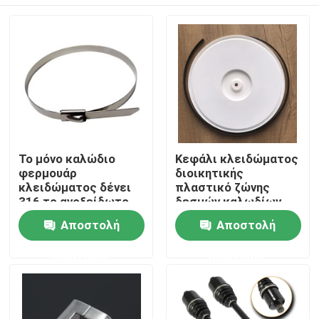
Το μόνο καλώδιο
Κεφάλι κλειδώματος
φερμουάρ
διοικητικής
κλειδώματος δένει
πλαστικό ζώνης
316 το ανοξείδωτο
δεσμών καλωδίων
7.9mm πλάτος
καιρικής ανθεκτικό
Αρχική Σελίδα
Αποστολή
Αποστολή
0.25mm πάχος
ακετάλης
ερώτησης
ερώτησης
Προϊόντα
Βίντεο