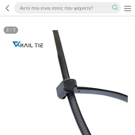
2
/
3