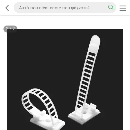
2
/
2