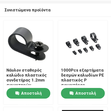
Συνιστώμενα προϊόντα
Νάυλον σταθερός
1000Pcs εξαρτήματα
καλώδιο πλαστικός
δεσμών καλωδίων PE
Αρχική Σελίδα
συνδετήρας 1.2mm
πλαστικός Ρ
σφιγκτηρών
σφιγκτήρας
εξαρτημάτων
συνδετήρων τύπων
Αποστολή
Αποστολή
Προϊόντα
δεσμών καλωδίων
1/2 ίντσας
1/2 ίντσας Thincness
ερώτησης
ερώτησης
Βίντεο