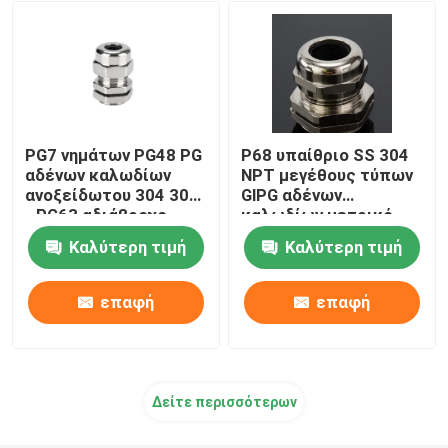
εργαλεία δεσμών καλωδίων
PG7 νημάτων PG48 PG
P68 υπαίθριο SS 304
αδένων καλωδίων
NPT μεγέθους τύπων
ανοξείδωτου 304 306
GlPG αδένων
- PG63 αδιάβροχο
καλωδίων μετρικό
νήμα αδιάβροχο
Καλύτερη τιμή
Καλύτερη τιμή
επαφή
επαφή
Δείτε περισσότερων