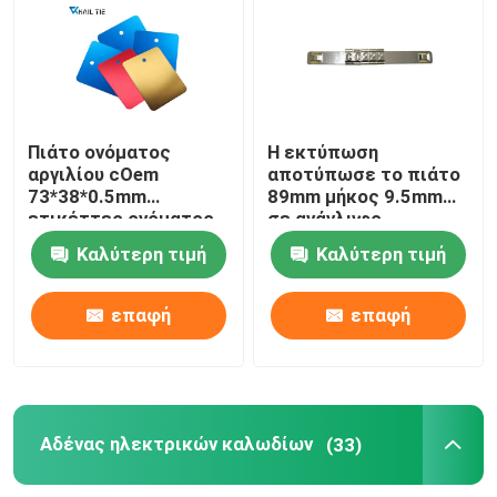
Εξαρτήματα δεσμών καλωδίων
Πιάτο δεικτών καλωδίων
Πιάτο ονόματος
Η εκτύπωση
αργιλίου cOem
αποτύπωσε το πιάτο
73*38*0.5mm
89mm μήκος 9.5mm
Αδένας ηλεκτρικών καλωδίων
ετικέττες ονόματος
σε ανάγλυφο
χρώματος
ετικεττών καλωδίων
Καλύτερη τιμή
Καλύτερη τιμή
προσδιορισμού για
304 SS πλάτος
Ηλιακός συνδετήρας καλωδίων
τον εξοπλισμό
επαφή
επαφή
ηλιακός αναστροφέας μικροϋπολογιστών
Συνδετήρες ηλιακού πλαισίου
Αδένας ηλεκτρικών καλωδίων
(33)
Πλαστική σφραγίδα ασφάλειας