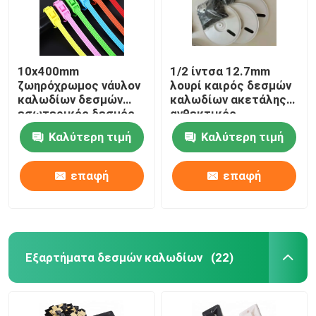
10x400mm
1/2 ίντσα 12.7mm
ζωηρόχρωμος νάυλον
λουρί καιρός δεσμών
καλωδίων δεσμών
καλωδίων ακετάλης
εσωτερικός δεσμός
ανθεκτικός
66 καλωδίων
Καλύτερη τιμή
Καλύτερη τιμή
παιδικών χαρών
νάυλον
επαφή
επαφή
Αρχική Σελίδα
Εξαρτήματα δεσμών καλωδίων
(22)
Προϊόντα
Βίντεο