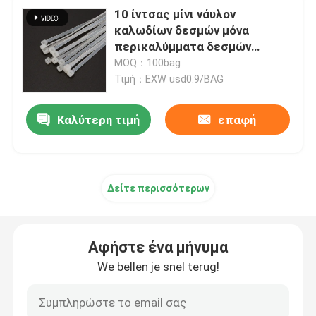
10 ίντσας μίνι νάυλον
καλωδίων δεσμών μόνα
περικαλύμματα δεσμών
κλειδώματος μικρά άσπρα
MOQ：100bag
Τιμή：EXW usd0.9/BAG
Καλύτερη τιμή
επαφή
Δείτε περισσότερων
Αφήστε ένα μήνυμα
We bellen je snel terug!