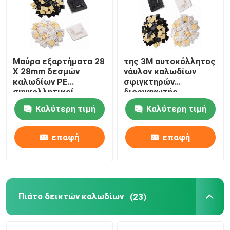
Σχετικά με εμάς
Μαύρα εξαρτήματα 28
της 3M αυτοκόλλητος
Γύρος εργοστασίων
X 28mm δεσμών
νάυλον καλωδίων
καλωδίων PE
σφιγκτηρών
συγκολλητικοί
διοργανωτής
Ποιοτικός έλεγχος
κάτοχοι ROHS δεσμών
σφιγκτήρων
Καλύτερη τιμή
Καλύτερη τιμή
φερμουάρ
καλωδίου κατόχων
εγκεκριμένοι
για πολλές χρήσεις
επαφή
επαφή
επαφή
Ζητήστε ένα απόσπασμα
Δεσμός καλωδίων φερμουάρ
Πιάτο δεικτών καλωδίων
(23)
νάυλον δεσμός καλωδίων