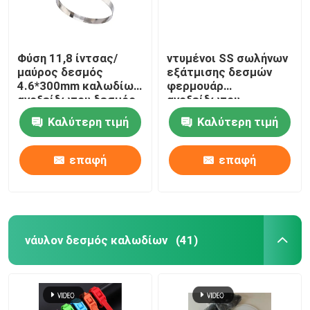
Φύση 11,8 ίντσας/
ντυμένοι SS σωλήνων
μαύρος δεσμός
εξάτμισης δεσμών
4.6*300mm καλωδίων
φερμουάρ
ανοξείδωτου δεσμός
ανοξείδωτου
καλωδίων SS316
5.6x300mm δεσμοί
Καλύτερη τιμή
Καλύτερη τιμή
καλωδίων επιγραφών
PVC
επαφή
επαφή
νάυλον δεσμός καλωδίων
(41)