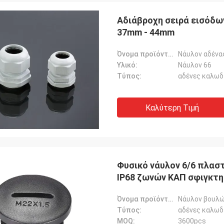
Αδιάβροχη σειρά εισόδω
37mm - 44mm
Όνομα προϊόντων:
Νάυλον αδένα
Υλικό:
Νάυλον 66
Τύπος:
αδένες καλωδ
Καλύτερη Τιμή
Φυσικό νάυλον 6/6 πλασ
IP68 ζωνών ΚΑΠ σφιγκτ
Όνομα προϊόντων:
Νάυλον βουλώ
Τύπος:
αδένες καλωδ
MOQ:
3600pcs