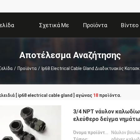
ελίδα
Σχετικά Με
Προϊόντα
Βίντεο
Εμάς
Αποτέλεσμα Αναζήτησης
Σελίδα
/
Προϊόντα
/
Ip68 Electrical Cable Gland Διαδικτυακός Κατασ
λειδιά [ ip68 electrical cable gland ] αγώνας
18
προϊόντα.
3/4 NPT νάυλον καλωδίω
ελεύθερο δείγμα νημάτ
Όνομα προϊόντων:
Νάυλον βουλώ
Τύπος:
αδένες καλωδ