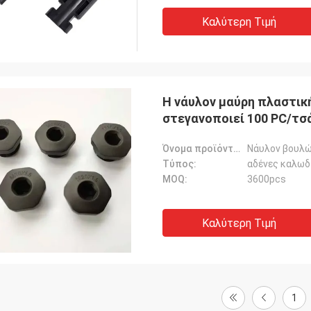
Καλύτερη Τιμή
Η νάυλον μαύρη πλαστική
στεγανοποιεί 100 PC/τσ
Όνομα προϊόντων:
Νάυλον βουλώ
Τύπος:
αδένες καλωδ
MOQ:
3600pcs
Καλύτερη Τιμή
1