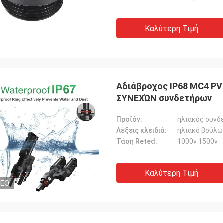
Καλύτερη Τιμή
Αδιάβροχος IP68 MC4 PV
ΣΥΝΕΧΏΝ συνδετήρων
Προϊόν:
ηλιακός συνδ
Λέξεις κλειδιά:
ηλιακό βούλω
Τάση Reted:
1000v 1500v
Καλύτερη Τιμή
DEO