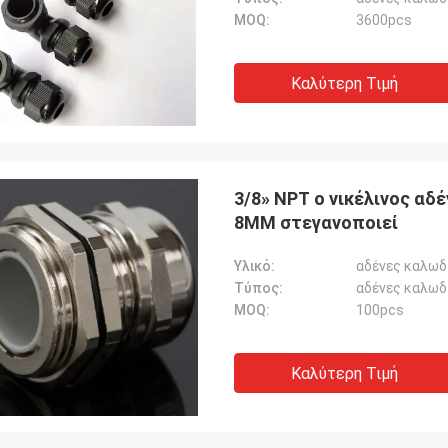
MOQ:
3600pcs
Καλύτερη Τιμή
3/8» NPT ο νικέλινος αδ
8MM στεγανοποιεί
Υλικό:
αδένες καλωδ
Τύπος:
αδένες καλωδ
MOQ:
100pcs
Καλύτερη Τιμή