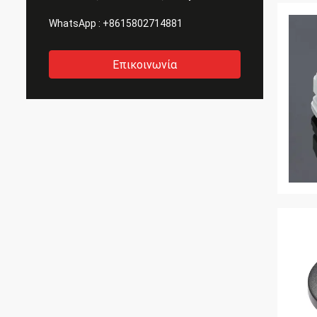
WhatsApp :
+8615802714881
Επικοινωνία