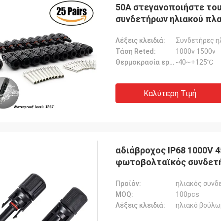
50A στεγανοποιήστε το
συνδετήρων ηλιακού πλα
Λέξεις κλειδιά:
Συνδετήρες η
Τάση Reted:
1000v 1500v
Θερμοκρασία εργασίας:
-40~+125℃
Καλύτερη Τιμή
αδιάβροχος IP68 1000V 
φωτοβολταϊκός συνδετ
Προϊόν:
ηλιακός συνδ
MOQ:
100pcs
Λέξεις κλειδιά:
ηλιακό βούλω