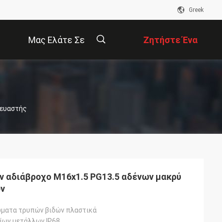
Greek
Μας Ελάτε Σε
Ζητήστε Ένα
Επαφή Με
Απόσπασμα
描
κευαστής
述
ν αδιάβροχο M16x1.5 PG13.5 αδένων μακρύ
ων
ματα τρυπών βιδών πλαστικά
ίων μετάλλων IP68