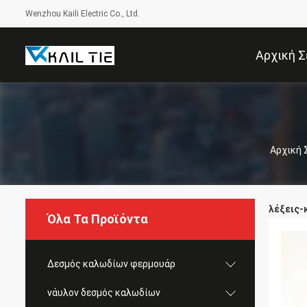
Wenzhou Kaili Electric Co., Ltd.
Αρχική Σ
Αρχική 
λέξεις-κ
Όλα Τα Προϊόντα
Δεσμός καλωδίων φερμουάρ
νάυλον δεσμός καλωδίων