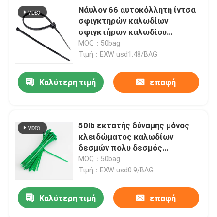
Νάυλον 66 αυτοκόλλητη ίντσα
σφιγκτηρών καλωδίων
σφιγκτήρων καλωδίου
πλαστική διευθετήσιμη 6x10.6
MOQ：50bag
Τιμή：EXW usd1.48/BAG
Καλύτερη τιμή
επαφή
50lb εκτατής δύναμης μόνος
κλειδώματος καλωδίων
δεσμών πολυ δεσμός
καλωδίων σκοπού νάυλον
MOQ：50bag
Τιμή：EXW usd0.9/BAG
Καλύτερη τιμή
επαφή