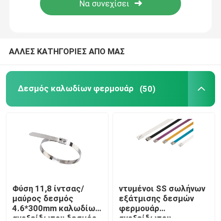
Σχετικά με εμάς
ΑΛΛΕΣ ΚΑΤΗΓΟΡΙΕΣ ΑΠΟ ΜΑΣ
Γύρος εργοστασίων
Δεσμός καλωδίων φερμουάρ
(50)
Ποιοτικός έλεγχος
επαφή
Ζητήστε ένα απόσπασμα
Δεσμός καλωδίων φερμουάρ
Φύση 11,8 ίντσας/
ντυμένοι SS σωλήνων
μαύρος δεσμός
εξάτμισης δεσμών
4.6*300mm καλωδίων
φερμουάρ
νάυλον δεσμός καλωδίων
ανοξείδωτου δεσμός
ανοξείδωτου