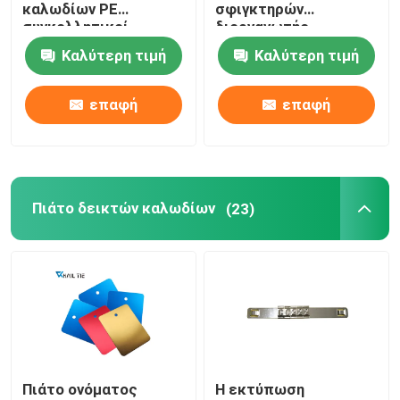
καλωδίων PE
σφιγκτηρών
συγκολλητικοί
διοργανωτής
κάτοχοι ROHS δεσμών
σφιγκτήρων
Καλύτερη τιμή
Καλύτερη τιμή
φερμουάρ
καλωδίου κατόχων
εγκεκριμένοι
για πολλές χρήσεις
επαφή
επαφή
Πιάτο δεικτών καλωδίων
(23)
Πιάτο ονόματος
Η εκτύπωση