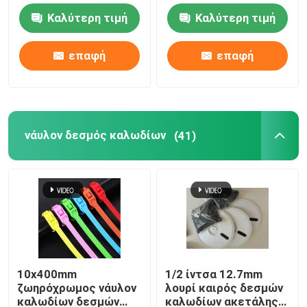
καλωδίων SS316
5.6x300mm δεσμοί
Καλύτερη τιμή
Καλύτερη τιμή
καλωδίων επιγραφών
Εξαρτήματα δεσμών καλωδίων
PVC
επαφή
επαφή
Πιάτο δεικτών καλωδίων
Αδένας ηλεκτρικών καλωδίων
νάυλον δεσμός καλωδίων
(41)
Ηλιακός συνδετήρας καλωδίων
ηλιακός αναστροφέας μικροϋπολογιστών
Συνδετήρες ηλιακού πλαισίου
10x400mm
1/2 ίντσα 12.7mm
ζωηρόχρωμος νάυλον
λουρί καιρός δεσμών
Πλαστική σφραγίδα ασφάλειας
καλωδίων δεσμών
καλωδίων ακετάλης