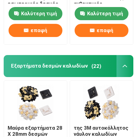
εσωτερικός δεσμός
ανθεκτικός
66 καλωδίων
Καλύτερη τιμή
Καλύτερη τιμή
εργαλεία δεσμών καλωδίων
παιδικών χαρών
νάυλον
επαφή
επαφή
Εξαρτήματα δεσμών καλωδίων
(22)
Μαύρα εξαρτήματα 28
της 3M αυτοκόλλητος
X 28mm δεσμών
νάυλον καλωδίων