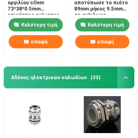
αργιλίου cOem
αποτύπωσε το πιάτο
73*38*0.5mm
89mm μήκος 9.5mm
ετικέττες ονόματος
σε ανάγλυφο
χρώματος
ετικεττών καλωδίων
Καλύτερη τιμή
Καλύτερη τιμή
προσδιορισμού για
304 SS πλάτος
τον εξοπλισμό
επαφή
επαφή
Αδένας ηλεκτρικών καλωδίων
(33)