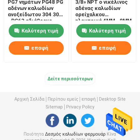
PG7 νημάτων PG48 PG
3/8» NPT ο νικέλινος
αδένων καλωδίων
αδένας καλωδίων
ανοξείδωτου 304 306
ορείχαλκου
- PG63 αδιάβροχο
ηλεκτρικά 4MM - 8MM
στεγανοποιεί
Καλύτερη τιμή
Καλύτερη τιμή
επαφή
επαφή
Δείτε περισσότερων
Αρχική Σελίδα
Περίπου εμείς
επαφή
Desktop Site
Sitemap
Privacy Policy
Ποιότητα
Δεσμός καλωδίων φερμουάρ
Κίνα