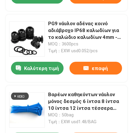
PG9 νάυλον αδένας κοινό
αδιάβροχο IP68 καλωδίων για
το καλώδιο καλωδίων 4mm -
8mm Dia
MOQ：3600pcs
Τιμή：EXW usd0.052/pcs
Καλύτερη τιμή
επαφή
Βαρέων καθηκόντων νάυλον
μόνος δεσμός 6 ίντσα 8 ίντσα
10 ίντσα 12 ίντσα τέσσερα
καλωδίων κλειδώματος μήκος
MOQ：50bag
Τιμή：EXW usd1.48/BAG